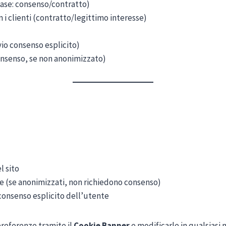
(base: consenso/contratto)
i clienti (contratto/legittimo interesse)
io consenso esplicito)
consenso, se non anonimizzato)
l sito
one (se anonimizzati, non richiedono consenso)
 consenso esplicito dell’utente
preferenze tramite il
Cookie Banner
e modificarle in qualsiasi