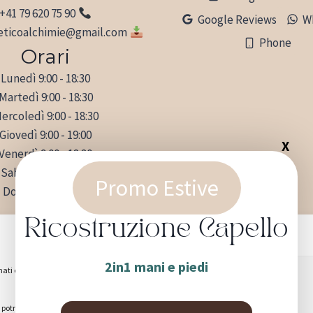
+41 79 620 75 90
Google Reviews
W
eticoalchimie@gmail.com
Phone
Orari
Lunedì 9:00 - 18:30
Martedì 9:00 - 18:30
ercoledì 9:00 - 18:30
Giovedì 9:00 - 19:00
Venerdì 9:00 - 18:30
Sabato 9:00 - 17:00
Promo Estive
Domenica chiuso
ve Trovarci
Ricostruzione Capello
Gestisci il consenso
 Maspoli 7, 6850 Mendrisio
2in1 mani e piedi
mati cookie per
Accetta
ma potrai comunque